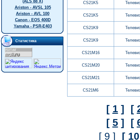
(ALS 88 X)
CS21K5
Телеви
Ariston - AVSL 105
Ariston - AVL 100
CS21K5
Телеви
Canon - EOS 400D
Yamaha - PSR-E403
CS21K9
Телеви
CS21K9
Телеви
Статистика
CS21M16
Телеви
CS21M20
Телеви
CS21M21
Телеви
CS21M6
Телеви
[
1
]
[
[
5
]
[
[ 9 ]
[
10