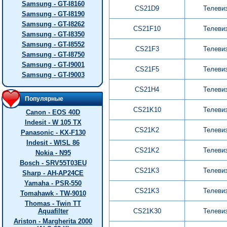
Samsung - GT-I8160
CS21D9
Телеви
Samsung - GT-I8190
Samsung - GT-I8262
CS21F10
Телеви
Samsung - GT-I8350
Samsung - GT-I8552
CS21F3
Телеви
Samsung - GT-I8750
Samsung - GT-I9001
CS21F5
Телеви
Samsung - GT-I9003
CS21H4
Телеви
Популярные
CS21K10
Телеви
Canon - EOS 40D
Indesit - W 105 TX
CS21K2
Телеви
Panasonic - KX-F130
Indesit - WISL 86
CS21K2
Телеви
Nokia - N95
Bosch - SRV55T03EU
CS21K3
Телеви
Sharp - AH-AP24CE
Yamaha - PSR-550
CS21K3
Телеви
Tomahawk - TW-9010
Thomas - Twin TT
Aquafilter
CS21K30
Телеви
Ariston - Margherita 2000