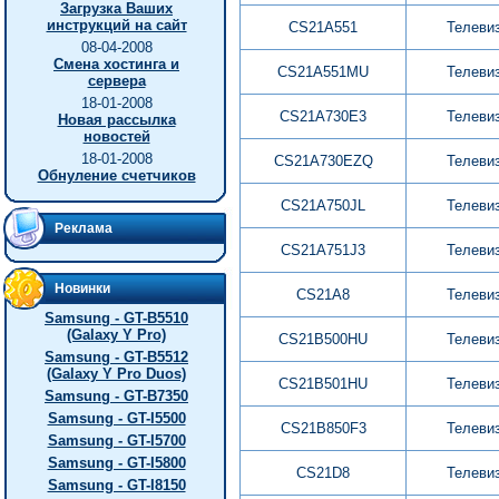
Загрузка Ваших
инструкций на сайт
CS21A551
Телеви
08-04-2008
Смена хостинга и
CS21A551MU
Телеви
сервера
18-01-2008
CS21A730E3
Телеви
Новая рассылка
новостей
18-01-2008
CS21A730EZQ
Телеви
Обнуление счетчиков
CS21A750JL
Телеви
Реклама
CS21A751J3
Телеви
Новинки
CS21A8
Телеви
Samsung - GT-B5510
(Galaxy Y Pro)
CS21B500HU
Телеви
Samsung - GT-B5512
(Galaxy Y Pro Duos)
CS21B501HU
Телеви
Samsung - GT-B7350
Samsung - GT-I5500
CS21B850F3
Телеви
Samsung - GT-I5700
Samsung - GT-I5800
CS21D8
Телеви
Samsung - GT-I8150