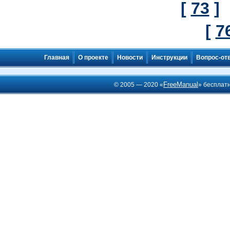
[
73
]
[
7
Главная
О проекте
Новости
Инструкции
Вопрос-от
FreeManual
© 2005 — 2020 «
» бесплат