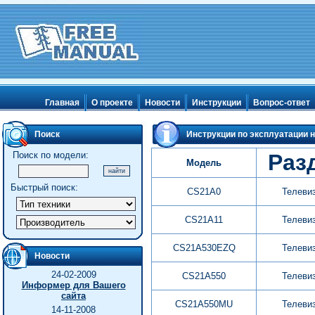
Главная
О проекте
Новости
Инструкции
Вопрос-ответ
Поиск
Инструкции по эксплуатации н
Поиск по модели:
Раз
Модель
Быстрый поиск:
CS21A0
Телеви
CS21A11
Телеви
CS21A530EZQ
Телеви
Новости
24-02-2009
CS21A550
Телеви
Информер для Вашего
сайта
CS21A550MU
Телеви
14-11-2008