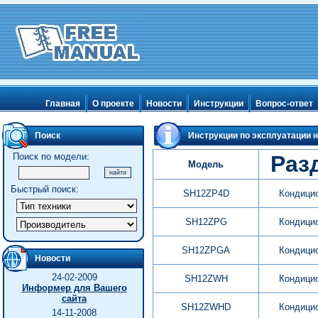
Главная
О проекте
Новости
Инструкции
Вопрос-ответ
Поиск
Инструкции по эксплуатации н
Поиск по модели:
Раз
Модель
Быстрый поиск:
SH12ZP4D
Кондици
SH12ZPG
Кондици
SH12ZPGA
Кондици
Новости
24-02-2009
SH12ZWH
Кондици
Информер для Вашего
сайта
SH12ZWHD
Кондици
14-11-2008