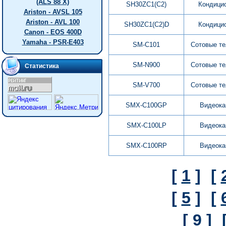
(ALS 88 X)
SH30ZC1(C2)
Кондици
Ariston - AVSL 105
Ariston - AVL 100
SH30ZC1(C2)D
Кондици
Canon - EOS 400D
Yamaha - PSR-E403
SM-C101
Сотовые т
SM-N900
Сотовые т
Статистика
SM-V700
Сотовые т
SMX-C100GP
Видеок
SMX-C100LP
Видеок
SMX-C100RP
Видеок
[
1
]
[
[
5
]
[
[
9
]