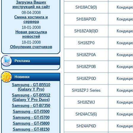
Загрузка Ваших
инструкций на сайт
SH18AC9(0)
Кондици
08-04-2008
Смена хостинга и
SH18AP0D
Кондици
сервера
18-01-2008
SH18ZA9(0)D
Кондици
Новая рассылка
новостей
18-01-2008
SH18ZP0
Кондици
Обнуление счетчиков
SH18ZP0A
Кондици
Реклама
SH18ZP0B
Кондици
Новинки
SH18ZP0D
Кондици
Samsung - GT-B5510
(Galaxy Y Pro)
SH18ZPJ Series
Кондици
Samsung - GT-B5512
(Galaxy Y Pro Duos)
SH18ZWJ
Кондици
Samsung - GT-B7350
Samsung - GT-I5500
SH24AC5(6)
Кондици
Samsung - GT-I5700
Samsung - GT-I5800
SH24AP6D
Кондици
Samsung - GT-I8150