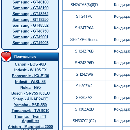
Samsung - GT-I8160
SH24TA5(6)(8)D
Кондици
Samsung - GT-I8190
Samsung - GT-I8262
SH24TP6
Кондици
Samsung - GT-I8350
Samsung - GT-I8552
SH24TP6A
Кондици
Samsung - GT-I8750
Samsung - GT-I9001
SH24ZP6 Series
Кондици
Samsung - GT-I9003
SH24ZP6B
Кондици
Популярные
SH24ZP6D
Кондици
Canon - EOS 40D
Indesit - W 105 TX
SH24ZW6
Кондици
Panasonic - KX-F130
Indesit - WISL 86
SH30ZA2
Кондици
Nokia - N95
Bosch - SRV55T03EU
SH30ZA2
Кондици
Sharp - AH-AP24CE
Yamaha - PSR-550
SH30ZA2D
Кондици
Tomahawk - TW-9010
Thomas - Twin TT
Aquafilter
SH30ZC1(C2)
Кондици
Ariston - Margherita 2000