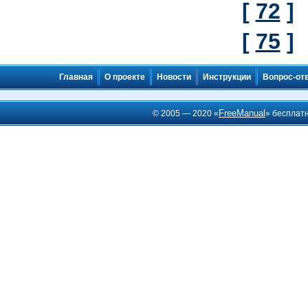
[
72
]
[
75
]
Главная
О проекте
Новости
Инструкции
Вопрос-от
FreeManual
© 2005 — 2020 «
» бесплат