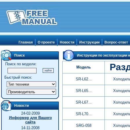
Главная
О проекте
Новости
Инструкции
Вопрос-ответ
Поиск
Инструкции по эксплуатации н
Поиск по модели:
Раз
Модель
Быстрый поиск:
SR-L62...
Холодил
SR-L65...
Холодил
SR-L67...
Холодил
Новости
24-02-2009
SR-L70...
Холодил
Информер для Вашего
сайта
SRG-058
Холодил
14-11-2008