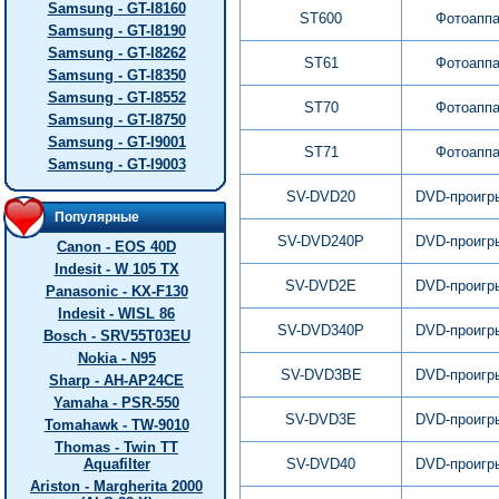
Samsung - GT-I8160
ST600
Фотоапп
Samsung - GT-I8190
Samsung - GT-I8262
ST61
Фотоапп
Samsung - GT-I8350
Samsung - GT-I8552
ST70
Фотоапп
Samsung - GT-I8750
Samsung - GT-I9001
ST71
Фотоапп
Samsung - GT-I9003
SV-DVD20
DVD-проигр
Популярные
SV-DVD240P
DVD-проигр
Canon - EOS 40D
Indesit - W 105 TX
SV-DVD2E
DVD-проигр
Panasonic - KX-F130
Indesit - WISL 86
SV-DVD340P
DVD-проигр
Bosch - SRV55T03EU
Nokia - N95
SV-DVD3BE
DVD-проигр
Sharp - AH-AP24CE
Yamaha - PSR-550
SV-DVD3E
DVD-проигр
Tomahawk - TW-9010
Thomas - Twin TT
Aquafilter
SV-DVD40
DVD-проигр
Ariston - Margherita 2000