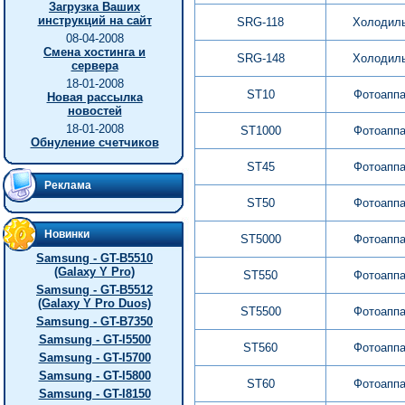
Загрузка Ваших
инструкций на сайт
SRG-118
Холодил
08-04-2008
Смена хостинга и
SRG-148
Холодил
сервера
18-01-2008
ST10
Фотоапп
Новая рассылка
новостей
18-01-2008
ST1000
Фотоапп
Обнуление счетчиков
ST45
Фотоапп
Реклама
ST50
Фотоапп
Новинки
ST5000
Фотоапп
Samsung - GT-B5510
(Galaxy Y Pro)
ST550
Фотоапп
Samsung - GT-B5512
(Galaxy Y Pro Duos)
ST5500
Фотоапп
Samsung - GT-B7350
Samsung - GT-I5500
ST560
Фотоапп
Samsung - GT-I5700
Samsung - GT-I5800
ST60
Фотоапп
Samsung - GT-I8150