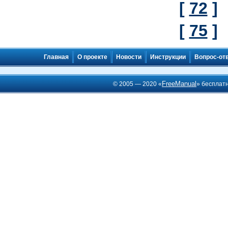
[
72
]
[
75
]
Главная
О проекте
Новости
Инструкции
Вопрос-от
FreeManual
© 2005 — 2020 «
» бесплат