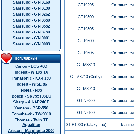
Samsung - GT-I8160
GT-I9295
Сотовые те
Samsung - GT-I8190
Samsung - GT-I8262
GT-I9300
Сотовые те
Samsung - GT-I8350
Samsung - GT-I8552
GT-I9305
Сотовые те
Samsung - GT-I8750
Samsung - GT-I9001
GT-I9500
Сотовые те
Samsung - GT-I9003
GT-I9505
Сотовые те
Популярные
GT-M3310
Сотовые те
Canon - EOS 40D
Indesit - W 105 TX
GT-M3710 (Corby)
Сотовые те
Panasonic - KX-F130
Indesit - WISL 86
GT-M8910
Сотовые те
Nokia - N95
Bosch - SRV55T03EU
GT-N7000
Сотовые те
Sharp - AH-AP24CE
Yamaha - PSR-550
GT-N7100
Сотовые те
Tomahawk - TW-9010
Thomas - Twin TT
Aquafilter
GT-P1000 (Galaxy Tab)
Планше
Ariston - Margherita 2000