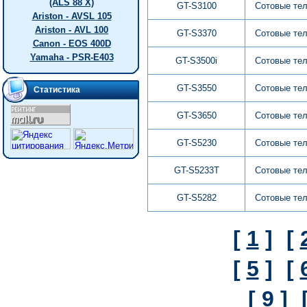
(ALS 88 X)
GT-S3100
Сотовые те
Ariston - AVSL 105
Ariston - AVL 100
GT-S3370
Сотовые те
Canon - EOS 400D
Yamaha - PSR-E403
GT-S3500i
Сотовые те
GT-S3550
Сотовые те
Статистика
GT-S3650
Сотовые те
GT-S5230
Сотовые те
GT-S5233T
Сотовые те
GT-S5282
Сотовые те
[
1
]
[
[
5
]
[
[
9
]