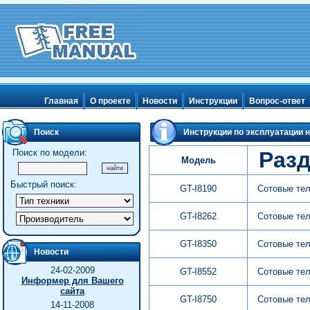
Главная
О проекте
Новости
Инструкции
Вопрос-ответ
Поиск
Инструкции по эксплуатации н
Поиск по модели:
Раз
Модель
Быстрый поиск:
GT-I8190
Сотовые те
GT-I8262
Сотовые те
GT-I8350
Сотовые те
Новости
24-02-2009
GT-I8552
Сотовые те
Информер для Вашего
сайта
GT-I8750
Сотовые те
14-11-2008