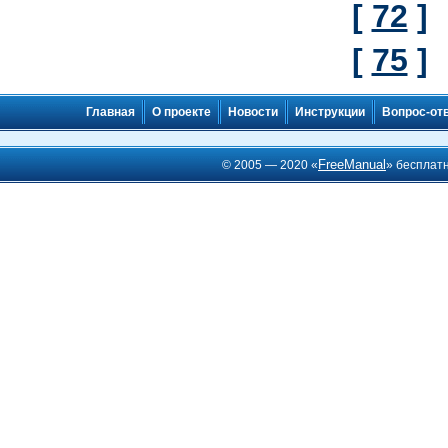
[
72
]
[
75
]
Главная
О проекте
Новости
Инструкции
Вопрос-от
FreeManual
© 2005 — 2020 «
» бесплат