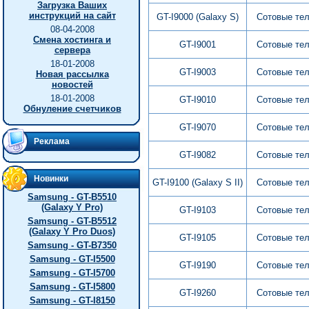
Загрузка Ваших
инструкций на сайт
GT-I9000 (Galaxy S)
Сотовые те
08-04-2008
Смена хостинга и
GT-I9001
Сотовые те
сервера
18-01-2008
GT-I9003
Сотовые те
Новая рассылка
новостей
18-01-2008
GT-I9010
Сотовые те
Обнуление счетчиков
GT-I9070
Сотовые те
Реклама
GT-I9082
Сотовые те
Новинки
GT-I9100 (Galaxy S II)
Сотовые те
Samsung - GT-B5510
(Galaxy Y Pro)
GT-I9103
Сотовые те
Samsung - GT-B5512
(Galaxy Y Pro Duos)
GT-I9105
Сотовые те
Samsung - GT-B7350
Samsung - GT-I5500
GT-I9190
Сотовые те
Samsung - GT-I5700
Samsung - GT-I5800
GT-I9260
Сотовые те
Samsung - GT-I8150