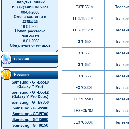
Загрузка Ваших
инструкций на сайт
LE37B551A
Телеви
08-04-2008
Смена хостинга и
LE37B553M
Телеви
сервера
18-01-2008
LE37B554M
Телеви
Новая рассылка
новостей
18-01-2008
LE37B650T
Телеви
Обнуление счетчиков
LE37B651T
Телеви
Реклама
LE37B652T
Телеви
Новинки
LE37B653T
Телеви
Samsung - GT-B5510
(Galaxy Y Pro)
LE37C530F
Телеви
Samsung - GT-B5512
(Galaxy Y Pro Duos)
LE37C550J
Телеви
Samsung - GT-B7350
Samsung - GT-I5500
LE37C570J
Телеви
Samsung - GT-I5700
Samsung - GT-I5800
LE37C630K
Телеви
Samsung - GT-I8150