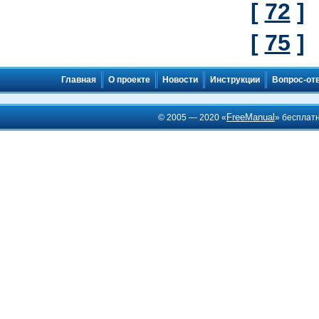
[
72
]
[
75
]
Главная
О проекте
Новости
Инструкции
Вопрос-от
FreeManual
© 2005 — 2020 «
» бесплат