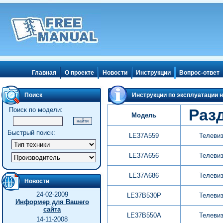
Главная
О проекте
Новости
Инструкции
Вопрос-ответ
Поиск
Инструкции по эксплуатации н
Поиск по модели:
Раз
Модель
Быстрый поиск:
LE37A559
Телеви
LE37A656
Телеви
LE37A686
Телеви
Новости
24-02-2009
LE37B530P
Телеви
Информер для Вашего
сайта
LE37B550A
Телеви
14-11-2008