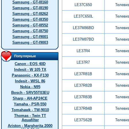
Samsung - GT-I8160
LE37C650
Телеви
Samsung - GT-I8190
Samsung - GT-I8262
LE37C650L
Телеви
Samsung - GT-I8350
Samsung - GT-I8552
LE37M86BD
Телеви
Samsung - GT-I8750
Samsung - GT-I9001
LE37M87BD
Телеви
Samsung - GT-I9003
LE37R4
Телеви
Популярные
LE37R7
Телеви
Canon - EOS 40D
Indesit - W 105 TX
LE37R81B
Телеви
Panasonic - KX-F130
Indesit - WISL 86
LE37R82B
Телеви
Nokia - N95
Bosch - SRV55T03EU
LE37R83B
Телеви
Sharp - AH-AP24CE
Yamaha - PSR-550
LE37R84B
Телеви
Tomahawk - TW-9010
Thomas - Twin TT
Aquafilter
LE37S62B
Телеви
Ariston - Margherita 2000