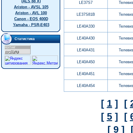
(ALS 88 X)
LE37S7
Телеви
Ariston - AVSL 105
Ariston - AVL 100
LE37S81B
Телеви
Canon - EOS 400D
Yamaha - PSR-E403
LE40A330
Телеви
LE40A430
Телеви
Статистика
LE40A431
Телеви
LE40A450
Телеви
LE40A451
Телеви
LE40A454
Телеви
[
1
]
[
[
5
]
[
[
9
]