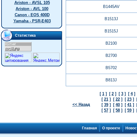
Ariston - AVSL 105
B1445AV
Ariston - AVL 100
Canon - EOS 400D
B1513J
Yamaha - PSR-E403
B1515J
Статистика
B2100
B2700
B5702
B813J
[
1
]
[
2
]
[
3
]
[
4
]
[
21
]
[
22
]
[
23
]
<< Назад
[
39
]
[
40
]
[
41
]
[
57
]
[
58
]
[
59
]
Главная
О проекте
Новос