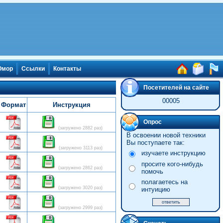
мор
Ссылки
Контакты
Посетителей на сайте
00005
Формат
Инструкция
Опрос
(загружено 2882 раз)
В освоении новой техники
Вы поступаете так:
(загружено 3113 раз)
изучаете инструкцию
просите кого-нибудь
(загружено 2862 раз)
помочь
полагаетесь на
(загружено 3020 раз)
интуицию
(загружено 2999 раз)