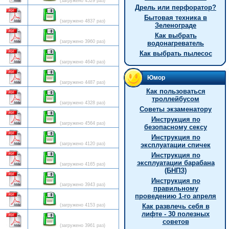
(загружено 4529 раз)
Дрель или перфоратор?
Бытовая техника в
(загружено 4837 раз)
Зеленограде
Как выбрать
(загружено 3960 раз)
водонагреватель
Как выбрать пылесос
(загружено 4640 раз)
Юмор
(загружено 4487 раз)
Как пользоваться
троллейбусом
(загружено 4328 раз)
Советы экзаменатору
Инструкция по
(загружено 4564 раз)
безопасному сексу
Инструкция по
(загружено 4120 раз)
эксплуатации спичек
Инструкция по
эксплуатации барабана
(загружено 4165 раз)
(БНПЗ)
Инструкция по
(загружено 3943 раз)
правильному
проведению 1-го апреля
(загружено 4153 раз)
Как развлечь себя в
лифте - 30 полезных
советов
(загружено 3961 раз)