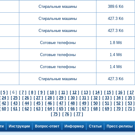
Стиральные машины
389.6 Кб
Стиральные машины
427.3 Кб
Стиральные машины
427.3 Кб
Сотовые телефоны
1.8 Мб
Сотовые телефоны
1.4 Мб
Сотовые телефоны
1.4 Мб
Стиральные машины
427.3 Кб
[
5
]
[ 6 ]
[
7
]
[
8
]
[
9
]
[
10
]
[
11
]
[
12
]
[
13
]
[
14
]
[
15
]
[
16
]
[
17
[
24
]
[
25
]
[
26
]
[
27
]
[
28
]
[
29
]
[
30
]
[
31
]
[
32
]
[
33
]
[
34
]
[
35
[
42
]
[
43
]
[
44
]
[
45
]
[
46
]
[
47
]
[
48
]
[
49
]
[
50
]
[
51
]
[
52
]
[
53
[
60
]
[
61
]
[
62
]
[
63
]
[
64
]
[
65
]
[
66
]
[
67
]
[
68
]
[
69
]
[
70
]
[
71
[
75
]
[
76
]
[
77
]
ти
Инструкции
Вопрос-ответ
Информер
Статьи
Пресс-релизы