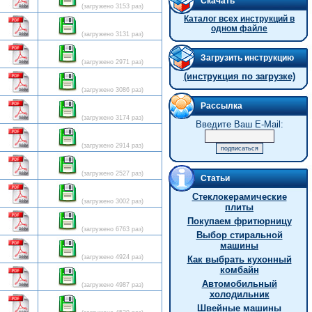
Скачать
(загружено 3153 раз)
Каталог всех инструкций в
одном файле
(загружено 3131 раз)
Загрузить инструкцию
(загружено 2971 раз)
(инструкция по загрузке)
(загружено 3086 раз)
Рассылка
(загружено 3174 раз)
Введите Ваш E-Mail:
(загружено 2914 раз)
(загружено 2527 раз)
Статьи
Стеклокерамические
(загружено 3002 раз)
плиты
Покупаем фритюрницу
(загружено 6763 раз)
Выбор стиральной
машины
(загружено 4924 раз)
Как выбрать кухонный
комбайн
Автомобильный
(загружено 4987 раз)
холодильник
Швейные машины