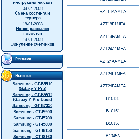
инструкций на сайт
08-04-2008
AZT18AAMEA
Смена хостинга и
сервера
18-01-2008
AZT18F1MEA
Новая рассылка
новостей
AZT18FAMEA
18-01-2008
Обнуление счетчиков
AZT24A1MEA
Реклама
AZT24AAMEA
AZT24F1MEA
Новинки
Samsung - GT-B5510
AZT24FAMEA
(Galaxy Y Pro)
Samsung - GT-B5512
B1013J
(Galaxy Y Pro Duos)
Samsung - GT-B7350
B1015J
Samsung - GT-I5500
Samsung - GT-I5700
B1015J
Samsung - GT-I5800
Samsung - GT-I8150
B1045A
Samsung - GT-I8160