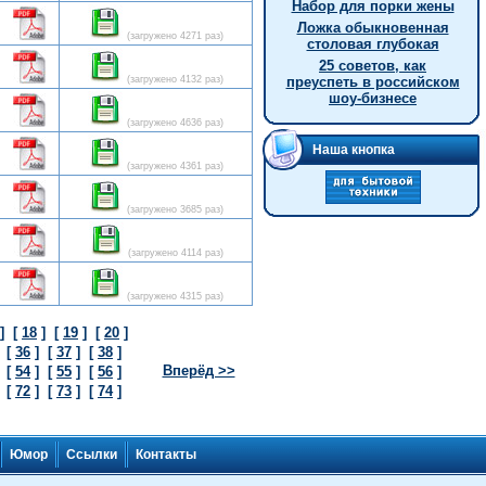
Hабор для порки жены
Ложка обыкновенная
(загружено 4271 раз)
столовая глубокая
25 советов, как
(загружено 4132 раз)
преуспеть в российском
шоу-бизнесе
(загружено 4636 раз)
Наша кнопка
(загружено 4361 раз)
(загружено 3685 раз)
(загружено 4114 раз)
(загружено 4315 раз)
]
[
18
]
[
19
]
[
20
]
]
[
36
]
[
37
]
[
38
]
Вперёд >>
]
[
54
]
[
55
]
[
56
]
]
[
72
]
[
73
]
[
74
]
Контакты
Юмор
Ссылки