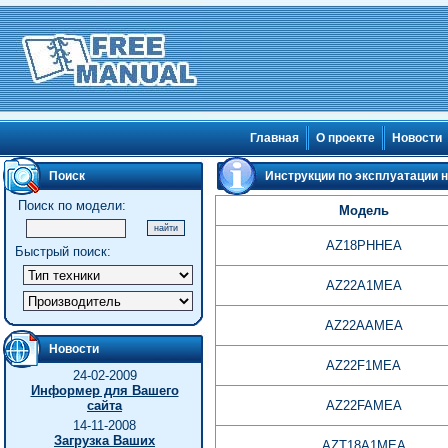
Главная
О проекте
Новости
Поиск
Инструкции по эксплуатации н
Поиск по модели:
Модель
AZ18PHHEA
Быстрый поиск:
AZ22A1MEA
AZ22AAMEA
Новости
AZ22F1MEA
24-02-2009
Информер для Вашего
сайта
AZ22FAMEA
14-11-2008
Загрузка Ваших
AZT18A1MEA