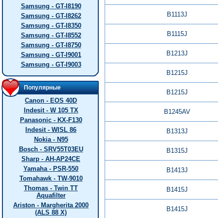
Samsung - GT-I8190
B1113J
Samsung - GT-I8262
Samsung - GT-I8350
B1115J
Samsung - GT-I8552
Samsung - GT-I8750
B1213J
Samsung - GT-I9001
Samsung - GT-I9003
B1215J
Популярные
B1215J
Canon - EOS 40D
Indesit - W 105 TX
B1245AV
Panasonic - KX-F130
Indesit - WISL 86
B1313J
Nokia - N95
Bosch - SRV55T03EU
B1315J
Sharp - AH-AP24CE
Yamaha - PSR-550
B1413J
Tomahawk - TW-9010
Thomas - Twin TT
B1415J
Aquafilter
Ariston - Margherita 2000
B1415J
(ALS 88 X)