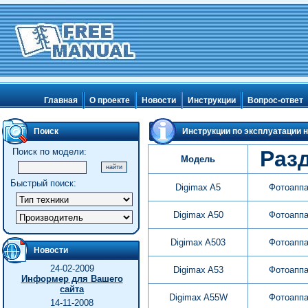
Главная
О проекте
Новости
Инструкции
Вопрос-ответ
Поиск
Инструкции по эксплуатации н
Поиск по модели:
Раз
Модель
Быстрый поиск:
Digimax A5
Фотоапп
Digimax A50
Фотоапп
Digimax A503
Фотоапп
Новости
24-02-2009
Digimax A53
Фотоапп
Информер для Вашего
сайта
Digimax A55W
Фотоапп
14-11-2008