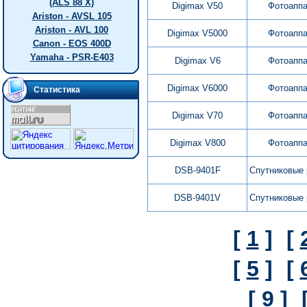
(ALS 88 X)
Digimax V50
Фотоапп
Ariston - AVSL 105
Ariston - AVL 100
Digimax V5000
Фотоапп
Canon - EOS 400D
Yamaha - PSR-E403
Digimax V6
Фотоапп
Digimax V6000
Фотоапп
Статистика
Digimax V70
Фотоапп
Digimax V800
Фотоапп
DSB-9401F
Спутниковые
DSB-9401V
Спутниковые
[
1
]
[
[
5
]
[
[
9
]