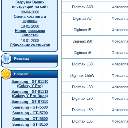
Загрузка Ваших
инструкций на сайт
Digimax A63
Фотоапп
08-04-2008
Смена хостинга и
Digimax A7
Фотоапп
сервера
18-01-2008
Digimax i5
Фотоапп
Новая рассылка
новостей
18-01-2008
Digimax i50
Фотоапп
Обнуление счетчиков
Digimax i6
Фотоапп
Реклама
Digimax L50
Фотоапп
Новинки
Digimax L55W
Фотоапп
Samsung - GT-B5510
(Galaxy Y Pro)
Digimax L60
Фотоапп
Samsung - GT-B5512
(Galaxy Y Pro Duos)
Digimax L70
Фотоапп
Samsung - GT-B7350
Samsung - GT-I5500
Digimax L80
Фотоапп
Samsung - GT-I5700
Samsung - GT-I5800
Digimax L85
Фотоапп
Samsung - GT-I8150