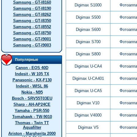
Samsung - GT-I8160
Digimax S1000
Фотоапп
Samsung - GT-I8190
Samsung - GT-I8262
Digimax S500
Фотоапп
Samsung - GT-I8350
Samsung - GT-I8552
Digimax S600
Фотоапп
Samsung - GT-I8750
Samsung - GT-I9001
Digimax S700
Фотоапп
Samsung - GT-I9003
Digimax S800
Фотоапп
Популярные
Digimax U-CA4
Фотоапп
Canon - EOS 40D
Indesit - W 105 TX
Digimax U-CA401
Фотоапп
Panasonic - KX-F130
Indesit - WISL 86
Digimax U-CA5
Фотоапп
Nokia - N95
Bosch - SRV55T03EU
Digimax V10
Фотоапп
Sharp - AH-AP24CE
Yamaha - PSR-550
Digimax V4000
Фотоапп
Tomahawk - TW-9010
Thomas - Twin TT
Aquafilter
Digimax V5
Фотоапп
Ariston - Margherita 2000