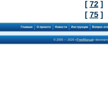
[
72
]
[
75
]
Главная
О проекте
Новости
Инструкции
Вопрос-от
FreeManual
© 2005 — 2020 «
» бесплат