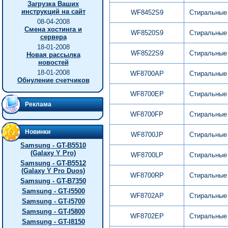
Загрузка Ваших
инструкций на сайт
WF8452S9
Стиральные
08-04-2008
Смена хостинга и
WF8520S9
Стиральные
сервера
18-01-2008
WF8522S9
Стиральные
Новая рассылка
новостей
18-01-2008
WF8700AP
Стиральные
Обнуление счетчиков
WF8700EP
Стиральные
Реклама
WF8700FP
Стиральные
Новинки
WF8700JP
Стиральные
Samsung - GT-B5510
(Galaxy Y Pro)
WF8700LP
Стиральные
Samsung - GT-B5512
(Galaxy Y Pro Duos)
WF8700RP
Стиральные
Samsung - GT-B7350
Samsung - GT-I5500
WF8702AP
Стиральные
Samsung - GT-I5700
Samsung - GT-I5800
WF8702EP
Стиральные
Samsung - GT-I8150