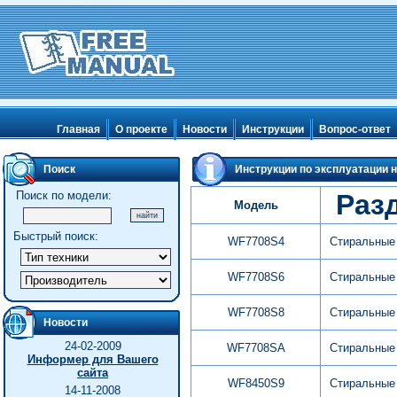
Главная
О проекте
Новости
Инструкции
Вопрос-ответ
Поиск
Инструкции по эксплуатации н
Поиск по модели:
Раз
Модель
Быстрый поиск:
WF7708S4
Стиральные
WF7708S6
Стиральные
WF7708S8
Стиральные
Новости
24-02-2009
WF7708SA
Стиральные
Информер для Вашего
сайта
WF8450S9
Стиральные
14-11-2008