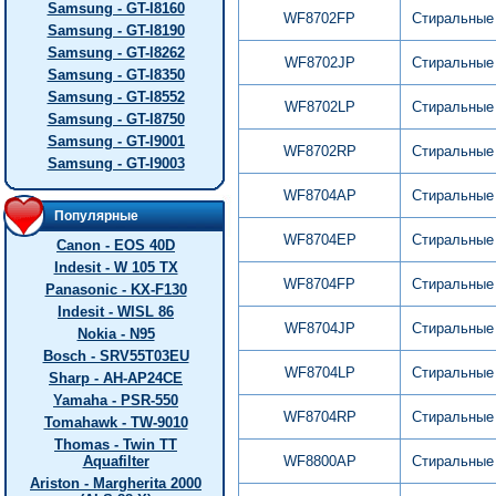
Samsung - GT-I8160
WF8702FP
Стиральные
Samsung - GT-I8190
Samsung - GT-I8262
WF8702JP
Стиральные
Samsung - GT-I8350
Samsung - GT-I8552
WF8702LP
Стиральные
Samsung - GT-I8750
Samsung - GT-I9001
WF8702RP
Стиральные
Samsung - GT-I9003
WF8704AP
Стиральные
Популярные
WF8704EP
Стиральные
Canon - EOS 40D
Indesit - W 105 TX
WF8704FP
Стиральные
Panasonic - KX-F130
Indesit - WISL 86
WF8704JP
Стиральные
Nokia - N95
Bosch - SRV55T03EU
WF8704LP
Стиральные
Sharp - AH-AP24CE
Yamaha - PSR-550
WF8704RP
Стиральные
Tomahawk - TW-9010
Thomas - Twin TT
Aquafilter
WF8800AP
Стиральные
Ariston - Margherita 2000